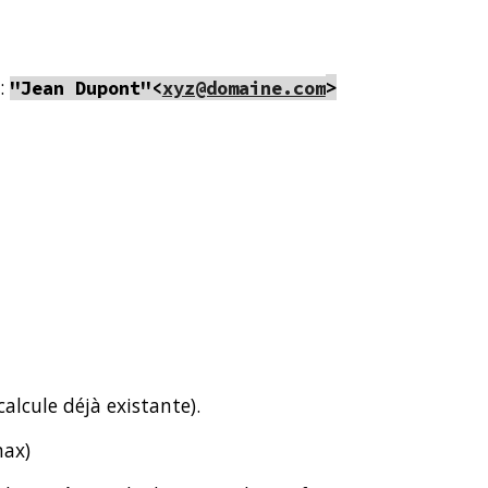
 :
>
"Jean Dupont"<
xyz@domaine.com
calcule déjà existante).
max)