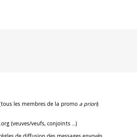
 (tous les membres de la promo
a priori
)
org (veuves/veufs, conjoints ...)
 règles de diffusion des messages envoyés