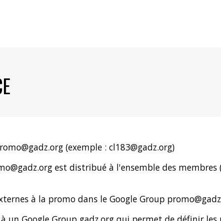
CE
romo
@gadz.org (exemple :
cl183
@gadz.org)
mo
@gadz.org est distribué à l'ensemble des membres
externes à la promo dans le Google Group
promo
@gadz.
e à un Google Group
gadz.org
qui permet de définir les