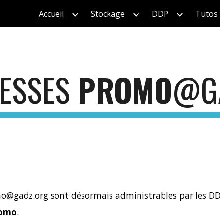
Accueil
Stockage
DDP
Tutos
ip to main content
Skip to navigat
ESSES
PROMO
@G
mo
@gadz.org so
nt désormais administrables par les DD
romo
.