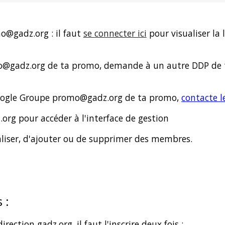
mo
@gadz.org : il faut
se connecter ici
pour visualiser la 
o
@gadz.org de ta promo, demande à un autre DDP de 
oogle Groupe
promo
@gadz.org de ta promo,
contacte l
org pour accéder à l'interface de gestion
iser, d'ajouter ou de supprimer des membres.
 :
ection gadz.org, il faut l'inscrire deux fois :