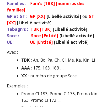
Familles :
Fam's [TBK] [numéros des
familles]
GP et GT :
GP [XX]
[
Libellé
activité]
ou
GT
[XX]
[Libellé activité]
Tabagn's :
TBK [TBK]
[
Libellé activité]
Soce :
Soce [
Entité
]
[Libellé activité]
UE :
UE [Entité
]
[Libellé activité]
Avec :
TBK
: An, Bo, Pa, Ch, Cl, Me, Ka, Kin, Li
AAA
: 175, 163, 183 …
XX
: numéro de groupe Soce
Exemples :
Promo Cl 183, Promo Cl175, Promo Kin
163, Promo Li 172 ...