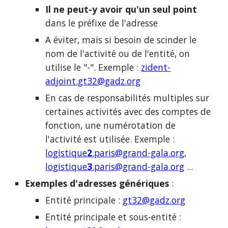
Il ne peut-y avoir qu'un seul point
dans le préfixe de l'adresse
A éviter, mais si besoin de scinder le
nom de l'activité ou de l'entité, on
utilise le "-". Exemple :
zident-
adjoint.gt32@gadz.org
En cas de responsabilités multiples sur
certaines activités avec des comptes de
fonction, une numérotation de
l'activité est utilisée. Exemple :
logistique
2
.paris@grand-gala.org
,
logistique
3
.paris@grand-gala.org
...
Exemples d'adresses
génériques
:
Entité principale :
gt32@gadz.org
Entité principale et s
ous-entité :