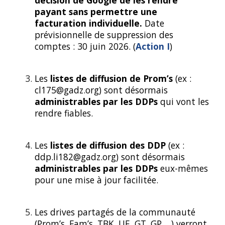
décision de Google de les rendre
payant sans permettre une
facturation individuelle.
Date
prévisionnelle de suppression des
comptes : 30 juin 2026. (
Action I
)
Les
listes de diffusion de Prom’s
(ex :
cl175@gadz.org) sont désormais
administrables par les DDPs
qui vont les
rendre fiables.
Les
listes de diffusion des DDP
(ex :
ddp.li182@gadz.org) sont désormais
administrables par les DDPs
eux-mêmes
pour une mise à jour facilitée.
Les drives partagés de la communauté
(Prom’s, Fam’s, TBK, UE, GT, GP …) verront